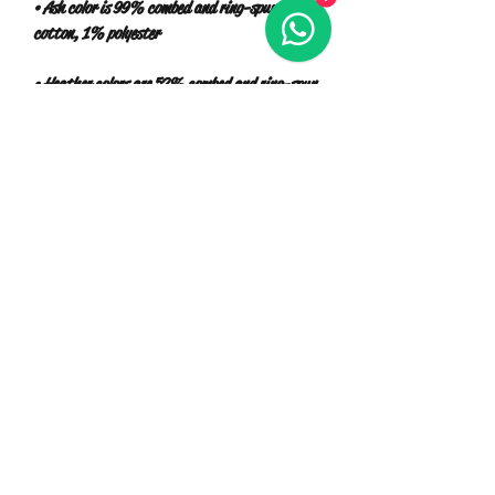
• Ash color is 99% combed and ring-spun 
• Heather colors are 52% combed and ring-spun 
• Athletic and Black Heather are 90% combed 
• Heather Prism colors are 99% combed and 
•Para cualquier otro diseño que no este 
disponible en web contacto a 