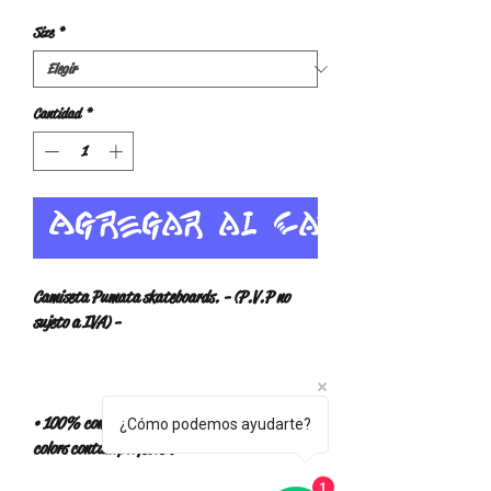
Size
*
Cantidad
*
Agregar al carrito
Camiseta Pumata skateboards. - (P.V.P no 
• 100% combed and ring-spun cotton (Heather 
¿Cómo podemos ayudarte?
1