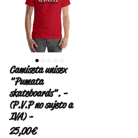
Camiseta unisex
"Pumata
skateboards". -
(P.V.P no sujeto a
IVA) -
Precio
25,00 €