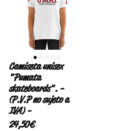
Camiseta unisex
"Pumata
skateboards". -
(P.V.P no sujeto a
IVA) -
Precio
24,50 €