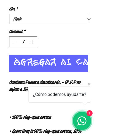
Size
*
Cantidad
*
Agregar al carrito
Camiseta Pumata skateboards. - (P.V.P no 
¿Cómo podemos ayudarte?
1
• Sport Grey is 90% ring-spun cotton, 10% 