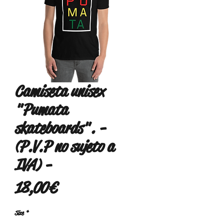
Camiseta unisex
"Pumata
skateboards". -
(P.V.P no sujeto a
IVA) -
Precio
18,00 €
Size
*