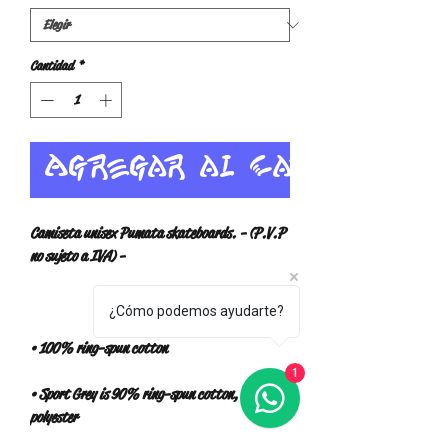
Cantidad
*
Agregar al carrito
Camiseta unisex Pumata skateboards. - (P.V.P 
¿Cómo podemos ayudarte?
1
• Sport Grey is 90% ring-spun cotton, 10% 