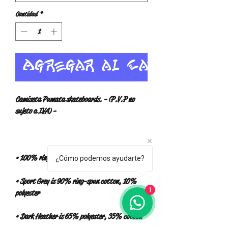
Cantidad
*
Agregar al carrito
Camiseta Pumata skateboards. - (P.V.P no 
¿Cómo podemos ayudarte?
• Sport Grey is 90% ring-spun cotton, 10% 
1