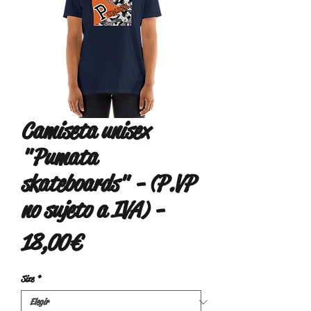
Camiseta unisex
"Pumata
skateboards" - (P.VP
no sujeto a IVA) -
Precio
18,00 €
Size
*