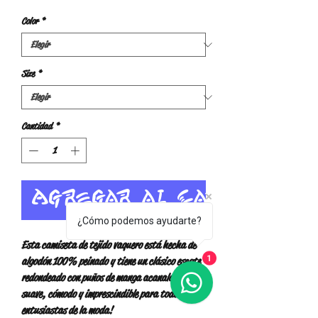
Color
*
Size
*
Cantidad
*
Agregar al carrito
¿Cómo podemos ayudarte?
Esta camiseta de tejido vaquero está hecha de 
algodón 100% peinado y tiene un clásico escote 
1
redondeado con puños de manga acanalado. ¡Es 
suave, cómodo y imprescindible para todos los 
entusiastas de la moda!