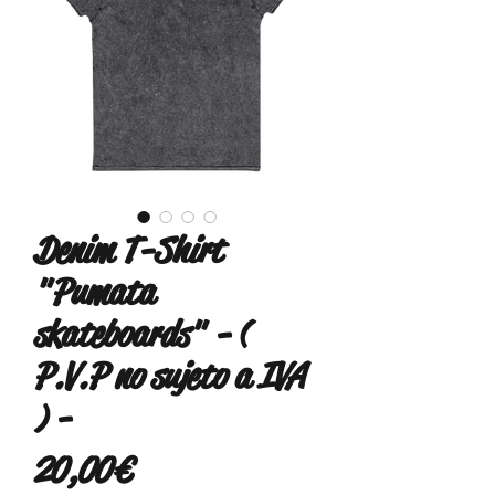
Denim T-Shirt
"Pumata
skateboards" - (
P.V.P no sujeto a IVA
) -
Precio
20,00 €