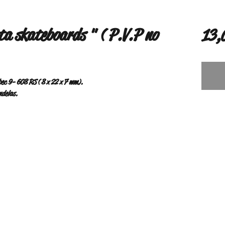
a skateboards " ( P.V.P no
13,
ec 9- 608 RS ( 8 x 22 x 7 mm).
ndelas.