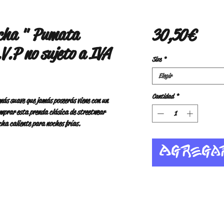
cha " Pumata
Prec
30,50 €
V.P no sujeto a IVA
Size
*
Elegir
Cantidad
*
ás suave que jamás poseerás viene con un 
mprar esta prenda clásica de streetwear 
Agrega