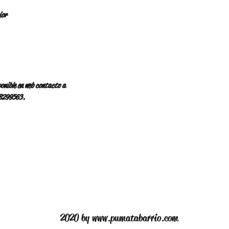
onible en web contacto a 
58299563.
2020 by
www.pumatabarrio.com