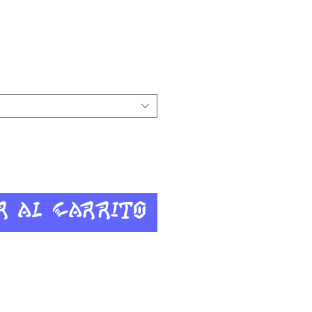
io
r al carrito