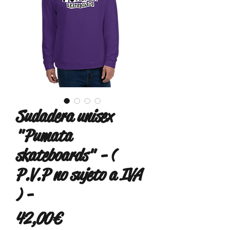
Sudadera unisex
"Pumata
skateboards" - (
P.V.P no sujeto a IVA
) -
Precio
42,00 €