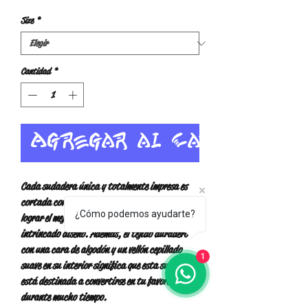
Size
*
Cantidad
*
Agregar al carrito
Cada sudadera única y totalmente impresa es 
cortada con precisión y cosida a mano para 
¿Cómo podemos ayudarte?
lograr el mejor aspecto posible y sacar a relucir el 
intrincado diseño. Además, el tejido duradero 
con una cara de algodón y un vellón cepillado 
1
suave en su interior significa que esta sudadera 
está destinada a convertirse en tu favorita 
durante mucho tiempo.