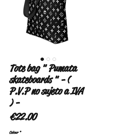
Tote bag " Pumata
skateboards " - (
P.V.P no sujeto a IVA
) -
Price
€22.00
Colour
*