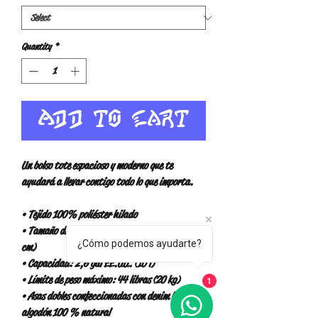
Quantity
*
Add to Cart
Un bolso tote espacioso y moderno que te 
ayudará a llevar contigo todo lo que importa.
• Tejido 100% poliéster hilado
• Tamaño de la bolsa: 15″ × 15″ (38,1 × 38,1 
¿Cómo podemos ayudarte?
cm)
• Capacidad: 2,6 gal EE.UU. (10 l)
• Límite de peso máximo: 44 libras (20 kg)
1
• Asas dobles confeccionadas con denim bull de 
algodón 100 % natural