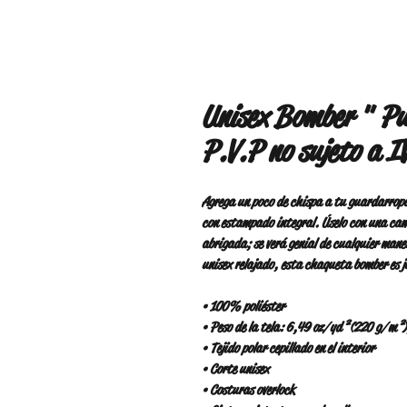
Unisex Bomber " Pu
P.V.P no sujeto a I
Agrega un poco de chispa a tu guardarrop
con estampado integral. Úselo con una cam
abrigada; se verá genial de cualquier manera
unisex relajado, esta chaqueta bomber es j
• 100% poliéster
• Peso de la tela: 6,49 oz/yd² (220 g/m²),
• Tejido polar cepillado en el interior
• Corte unisex
• Costuras overlock