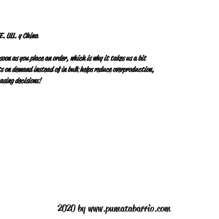
E. UU. y China
soon as you place an order, which is why it takes us a bit 
s on demand instead of in bulk helps reduce overproduction, 
asing decisions!
2020 by
www.pumatabarrio.com