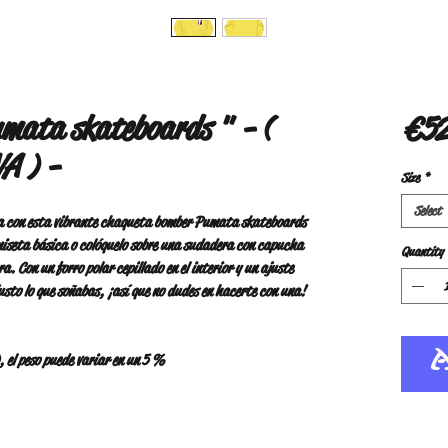
mata skateboards " - (
€52
VA ) -
Size
*
Select
a con esta vibrante chaqueta bomber Pumata skateboards 
iseta básica o colóquelo sobre una sudadera con capucha 
Quantity
. Con un forro polar cepillado en el interior y un ajuste 
usto lo que soñabas, ¡así que no dudes en hacerte con una!
 el peso puede variar en un 5 %