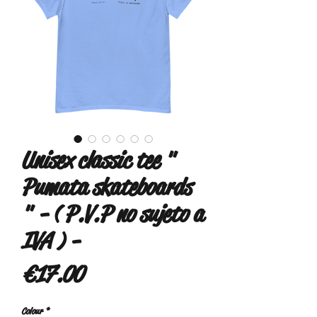
Unisex classic tee "
Pumata skateboards
" - ( P.V.P no sujeto a
IVA ) -
Price
€17.00
Colour
*