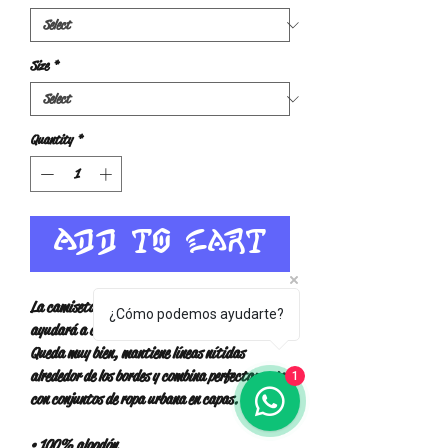
Size
*
Quantity
*
Add to Cart
La camiseta clásica unisex 100% algodón te 
¿Cómo podemos ayudarte?
ayudará a conseguir un look más estructurado. 
Queda muy bien, mantiene líneas nítidas 
alrededor de los bordes y combina perfectamente 
1
con conjuntos de ropa urbana en capas. 
• 100% algodón