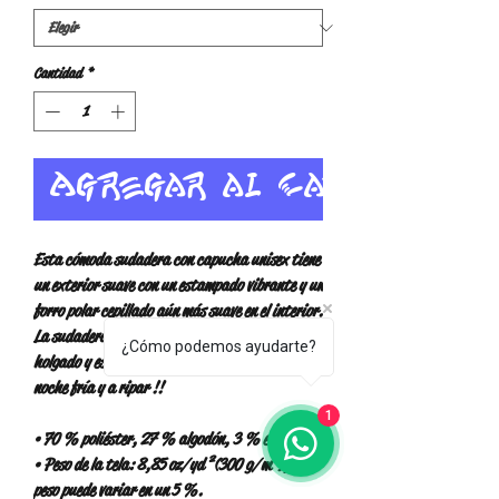
Cantidad
*
Agregar al carrito
Esta cómoda sudadera con capucha unisex tiene 
un exterior suave con un estampado vibrante y un 
forro polar cepillado aún más suave en el interior. 
La sudadera con capucha tiene un ajuste 
¿Cómo podemos ayudarte?
holgado y es perfecta para envolverte en una 
noche fría y a ripar !!
1
• 70 % poliéster, 27 % algodón, 3 % elastano
• Peso de la tela: 8,85 oz/yd² (300 g/m²), el 
peso puede variar en un 5 %.