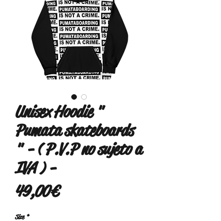
Unisex Hoodie "
Pumata skateboards
" - ( P.V.P no sujeto a
IVA ) -
Precio
49,00 €
Size
*