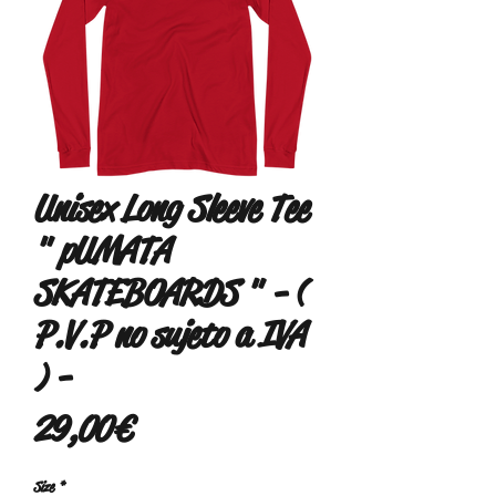
Unisex Long Sleeve Tee
" pUMATA
SKATEBOARDS " - (
P.V.P no sujeto a IVA
) -
Precio
29,00 €
Size
*