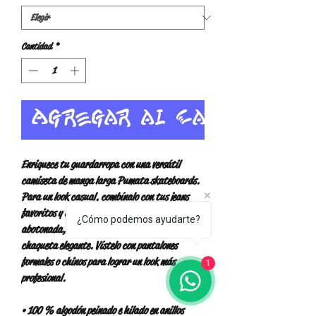
Cantidad
*
Agregar al carrito
Enriquece tu guardarropa con una versátil 
camiseta de manga larga Pumata skateboards. 
Para un look casual, combínalo con tus jeans 
favoritos y combínalo con una camisa 
¿Cómo podemos ayudarte?
abotonada, una sudadera con cremallera o una 
chaqueta elegante. Vístelo con pantalones 
formales o chinos para lograr un look más 
1
profesional.
• 100 % algodón peinado e hilado en anillos