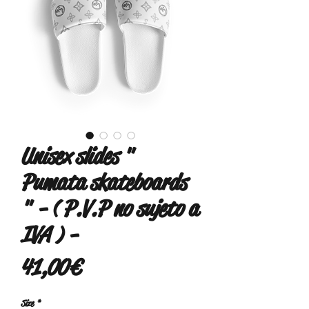
Unisex slides "
Pumata skateboards
" - ( P.V.P no sujeto a
IVA ) -
Precio
41,00 €
Size
*