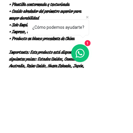
• Plantilla contorneada y texturizada
• Cosido alrededor del perímetro superior para 
mayor durabilidad
• Solo limpieza de manchas
¿Cómo podemos ayudarte?
• Impreso, cortado y hecho a mano
• Producto en blanco procedente de China
1
Importante: Este producto está disponible en los 
siguientes países: Estados Unidos, Canadá, 
Australia, Reino Unido, Nueva Zelanda, Japón, 
Austria, Andorra, Bélgica, Bulgaria, Croacia, 
República Checa, Dinamarca, Estonia, 
Finlandia, Francia, Alemania, Grecia , Santa 
Sede (ciudad del Vaticano), Hungría, Islandia, 
Irlanda, Italia, Letonia, Lituania, 
Liechtenstein, Luxemburgo, Malta, Mónaco, 
Países Bajos, Noruega, Polonia, Portugal, San 
Marino, Eslovaquia, Eslovenia, Suiza, España, 
Suecia y Pavo. Si su dirección de envío está 