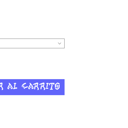
io
r al carrito