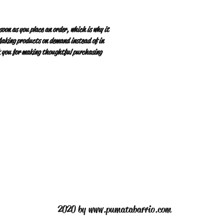
soon as you place an order, which is why it 
 Making products on demand instead of in 
k you for making thoughtful purchasing 
2020 by
www.pumatabarrio.com