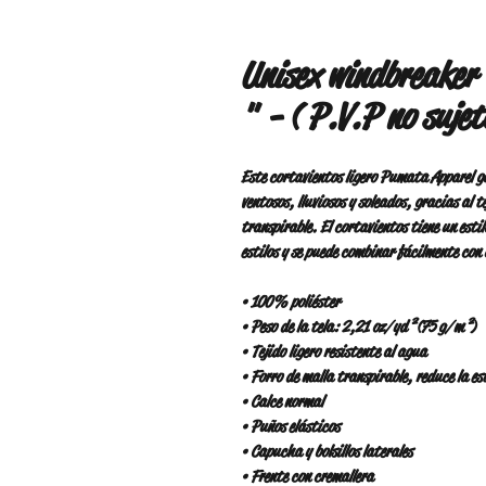
Unisex windbreaker
" - ( P.V.P no sujet
Este cortavientos ligero Pumata Apparel g
ventosos, lluviosos y soleados, gracias al te
transpirable. El cortavientos tiene un estil
estilos y se puede combinar fácilmente con
• 100% poliéster
• Peso de la tela: 2,21 oz/yd² (75 g/m²)
• Tejido ligero resistente al agua
• Forro de malla transpirable, reduce la e
• Calce normal
• Puños elásticos
• Capucha y bolsillos laterales
• Frente con cremallera