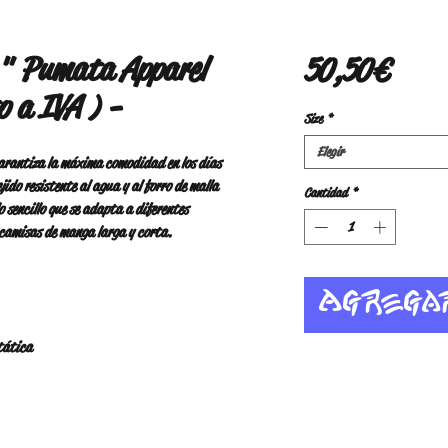
 " Pumata Apparel
Prec
50,50 €
o a IVA ) -
Size
*
Elegir
arantiza la máxima comodidad en los días 
jido resistente al agua y al forro de malla 
Cantidad
*
o sencillo que se adapta a diferentes 
 camisas de manga larga y corta.
Agrega
stática