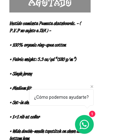
Agotado
Vestido camiseta Pumata skateboards. - ( 
¿Cómo podemos ayudarte?
1
• Wide double-needle topstitch on sleeve and 