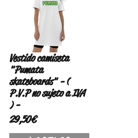
Vestido camiseta
"Pumata
skateboards" - (
P.V.P no sujeto a IVA
) -
Precio
29,50 €