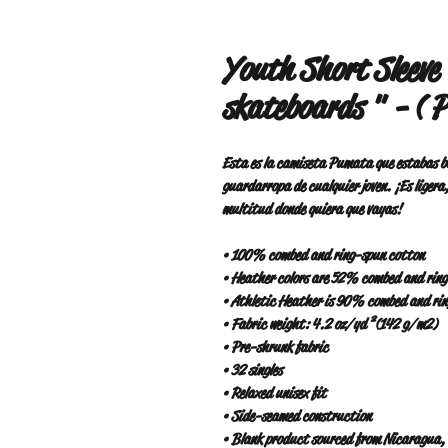
Youth Short Sleeve
skateboards " - ( P
Esta es la camiseta Pumata que estabas bus
guardarropa de cualquier joven. ¡Es ligera,
multitud donde quiera que vayas!
• 100% combed and ring-spun cotton
• Heather colors are 52% combed and rin
• Athletic Heather is 90% combed and ri
• Fabric weight: 4.2 oz/yd² (142 g/m2)
• Pre-shrunk fabric
• 32 singles
• Relaxed unisex fit
• Side-seamed construction
• Blank product sourced from Nicaragua,