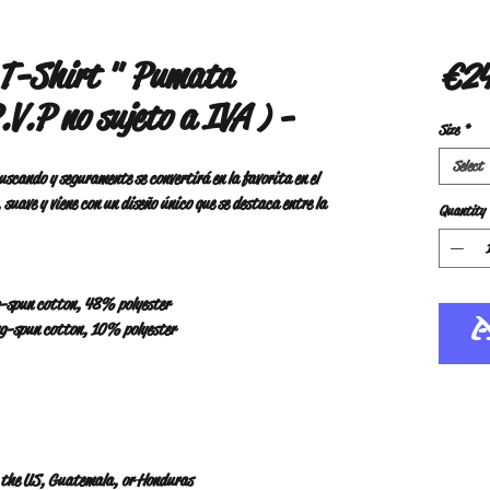
 T-Shirt " Pumata
€24
.V.P no sujeto a IVA ) -
Size
*
Select
cando y seguramente se convertirá en la favorita en el 
 suave y viene con un diseño único que se destaca entre la 
Quantity
g-spun cotton, 48% polyester
ng-spun cotton, 10% polyester
 the US, Guatemala, or Honduras