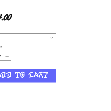
Price
.00
*
Add to Cart